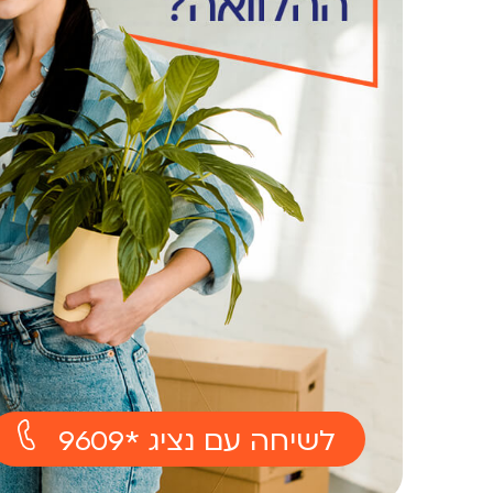
לשיחה עם נציג *9609